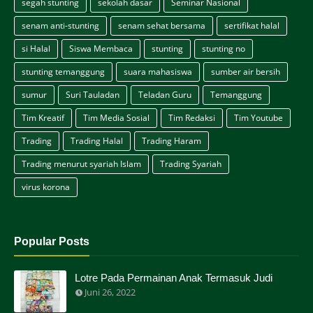
segah stunting
sekolah dasar
Seminar Nasional
senam anti-stunting
senam sehat bersama
sertifikat halal
si Halal
Siswa Membaca
stunting
stunting no
stunting temanggung
suara mahasiswa
sumber air bersih
sumur
Suri Tauladan
Teladan Guru
Temanggung
Tim Kreatif
Tim Media Sosial
Tim Redaksi
Tim Youtube
Trading
Trading Halal
Trading Haram
Trading menurut syariah Islam
Trading Syariah
virus korona
Popular Posts
Lotre Pada Permainan Anak Termasuk Judi
Juni 26, 2022