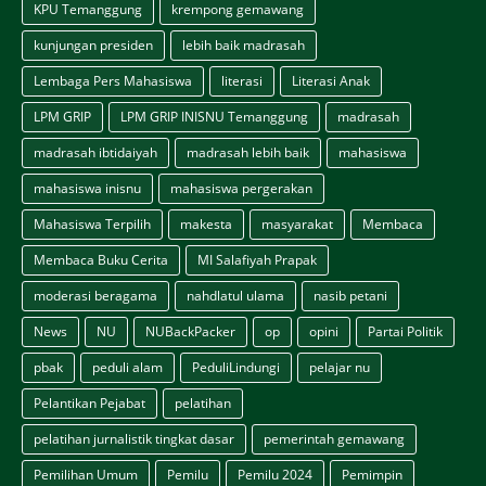
KPU Temanggung
krempong gemawang
kunjungan presiden
lebih baik madrasah
Lembaga Pers Mahasiswa
literasi
Literasi Anak
LPM GRIP
LPM GRIP INISNU Temanggung
madrasah
madrasah ibtidaiyah
madrasah lebih baik
mahasiswa
mahasiswa inisnu
mahasiswa pergerakan
Mahasiswa Terpilih
makesta
masyarakat
Membaca
Membaca Buku Cerita
MI Salafiyah Prapak
moderasi beragama
nahdlatul ulama
nasib petani
News
NU
NUBackPacker
op
opini
Partai Politik
pbak
peduli alam
PeduliLindungi
pelajar nu
Pelantikan Pejabat
pelatihan
pelatihan jurnalistik tingkat dasar
pemerintah gemawang
Pemilihan Umum
Pemilu
Pemilu 2024
Pemimpin