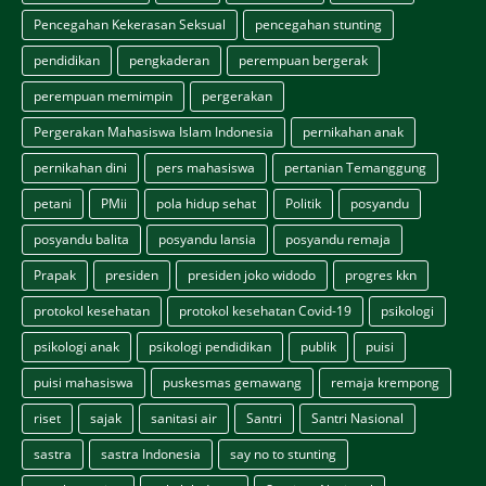
Pencegahan Kekerasan Seksual
pencegahan stunting
pendidikan
pengkaderan
perempuan bergerak
perempuan memimpin
pergerakan
Pergerakan Mahasiswa Islam Indonesia
pernikahan anak
pernikahan dini
pers mahasiswa
pertanian Temanggung
petani
PMii
pola hidup sehat
Politik
posyandu
posyandu balita
posyandu lansia
posyandu remaja
Prapak
presiden
presiden joko widodo
progres kkn
protokol kesehatan
protokol kesehatan Covid-19
psikologi
psikologi anak
psikologi pendidikan
publik
puisi
puisi mahasiswa
puskesmas gemawang
remaja krempong
riset
sajak
sanitasi air
Santri
Santri Nasional
sastra
sastra Indonesia
say no to stunting