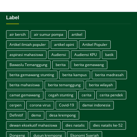
Label
air bersih
air sumur pompa
artikel
Artikel ilmiah populer
artikel opini
Artikel Populer
aspirasi mahasiswa
Audiensi
Audiensi KPU
batik
Bawaslu Temanggung
berita
berita gemawang
berita gemawang stunting
berita kampus
berita madrasah
berita mahasiswa
berita temanggung
berita wilayah
camat gemawang
cegah stunting
cerita
cerita pendek
cerpen
corona virus
Covid-19
damai indonesia
Definitif
dema
desa krempong
dewan eksekutif mahasiswa
dies natalis
dies natalis ke-52
Dongeng
dusun krempong
Ekonomi Syariah