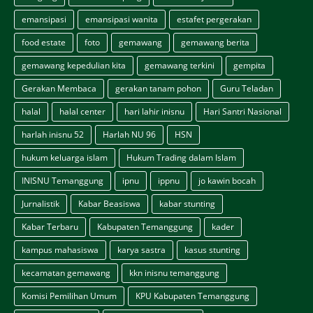
emansipasi
emansipasi wanita
estafet pergerakan
food estate
foto
gemawang
gemawang berita
gemawang kepedulian kita
gemawang terkini
gempita
Gerakan Membaca
gerakan tanam pohon
Guru Teladan
halal
halal center
hari lahir inisnu
Hari Santri Nasional
harlah inisnu 52
Harlah NU 96
HSN
hukum keluarga islam
Hukum Trading dalam Islam
INISNU Temanggung
ipnu
ippnu
jo kawin bocah
Jurnalistik
Kabar Beasiswa
kabar stunting
Kabar Terbaru
Kabupaten Temanggung
kader
kampus mahasiswa
karya sastra
kasus stunting
kecamatan gemawang
kkn inisnu temanggung
Komisi Pemilihan Umum
KPU Kabupaten Temanggung