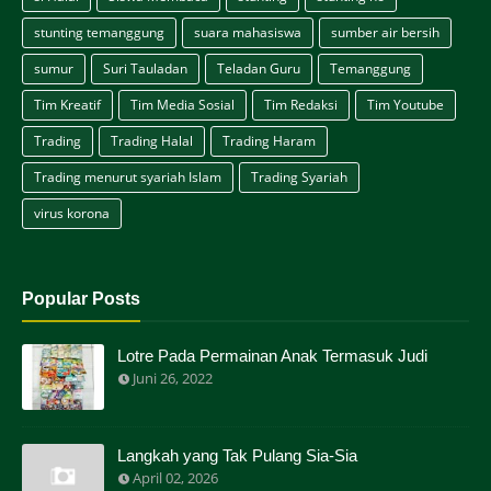
stunting temanggung
suara mahasiswa
sumber air bersih
sumur
Suri Tauladan
Teladan Guru
Temanggung
Tim Kreatif
Tim Media Sosial
Tim Redaksi
Tim Youtube
Trading
Trading Halal
Trading Haram
Trading menurut syariah Islam
Trading Syariah
virus korona
Popular Posts
Lotre Pada Permainan Anak Termasuk Judi
Juni 26, 2022
Langkah yang Tak Pulang Sia-Sia
April 02, 2026