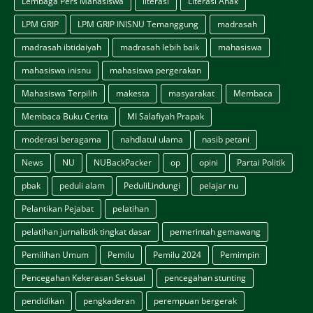
Lembaga Pers Mahasiswa
literasi
Literasi Anak
LPM GRIP
LPM GRIP INISNU Temanggung
madrasah
madrasah ibtidaiyah
madrasah lebih baik
mahasiswa
mahasiswa inisnu
mahasiswa pergerakan
Mahasiswa Terpilih
makesta
masyarakat
Membaca
Membaca Buku Cerita
MI Salafiyah Prapak
moderasi beragama
nahdlatul ulama
nasib petani
News
NU
NUBackPacker
op
opini
Partai Politik
pbak
peduli alam
PeduliLindungi
pelajar nu
Pelantikan Pejabat
pelatihan
pelatihan jurnalistik tingkat dasar
pemerintah gemawang
Pemilihan Umum
Pemilu
Pemilu 2024
Pemimpin
Pencegahan Kekerasan Seksual
pencegahan stunting
pendidikan
pengkaderan
perempuan bergerak