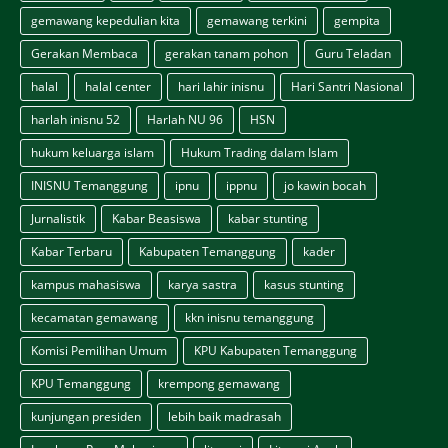
gemawang kepedulian kita
gemawang terkini
gempita
Gerakan Membaca
gerakan tanam pohon
Guru Teladan
halal
halal center
hari lahir inisnu
Hari Santri Nasional
harlah inisnu 52
Harlah NU 96
HSN
hukum keluarga islam
Hukum Trading dalam Islam
INISNU Temanggung
ipnu
ippnu
jo kawin bocah
Jurnalistik
Kabar Beasiswa
kabar stunting
Kabar Terbaru
Kabupaten Temanggung
kader
kampus mahasiswa
karya sastra
kasus stunting
kecamatan gemawang
kkn inisnu temanggung
Komisi Pemilihan Umum
KPU Kabupaten Temanggung
KPU Temanggung
krempong gemawang
kunjungan presiden
lebih baik madrasah