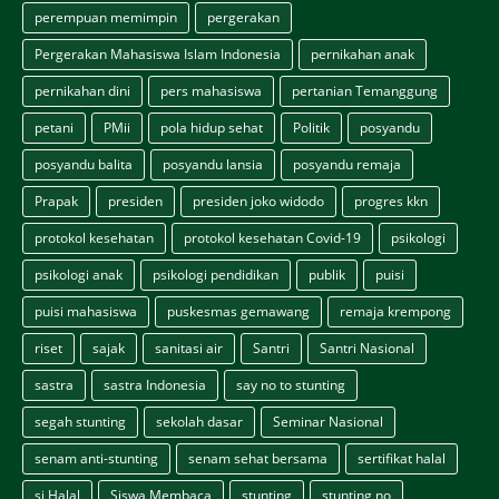
perempuan memimpin
pergerakan
Pergerakan Mahasiswa Islam Indonesia
pernikahan anak
pernikahan dini
pers mahasiswa
pertanian Temanggung
petani
PMii
pola hidup sehat
Politik
posyandu
posyandu balita
posyandu lansia
posyandu remaja
Prapak
presiden
presiden joko widodo
progres kkn
protokol kesehatan
protokol kesehatan Covid-19
psikologi
psikologi anak
psikologi pendidikan
publik
puisi
puisi mahasiswa
puskesmas gemawang
remaja krempong
riset
sajak
sanitasi air
Santri
Santri Nasional
sastra
sastra Indonesia
say no to stunting
segah stunting
sekolah dasar
Seminar Nasional
senam anti-stunting
senam sehat bersama
sertifikat halal
si Halal
Siswa Membaca
stunting
stunting no