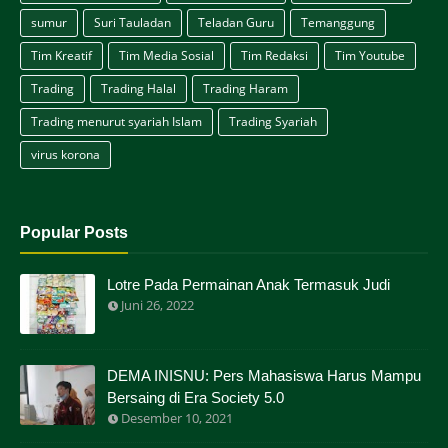
sumur
Suri Tauladan
Teladan Guru
Temanggung
Tim Kreatif
Tim Media Sosial
Tim Redaksi
Tim Youtube
Trading
Trading Halal
Trading Haram
Trading menurut syariah Islam
Trading Syariah
virus korona
Popular Posts
Lotre Pada Permainan Anak Termasuk Judi
Juni 26, 2022
DEMA INISNU: Pers Mahasiswa Harus Mampu
Bersaing di Era Society 5.0
Desember 10, 2021