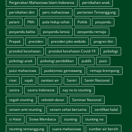
Pergerakan Mahasiswa Islam Indonesia
pernikahan anak
pernikahan dini
pers mahasiswa
pertanian Temanggung
petani
PMii
pola hidup sehat
Politik
posyandu
posyandu balita
posyandu lansia
posyandu remaja
Prapak
presiden
presiden joko widodo
progres kkn
protokol kesehatan
protokol kesehatan Covid-19
psikologi
psikologi anak
psikologi pendidikan
publik
puisi
puisi mahasiswa
puskesmas gemawang
remaja krempong
riset
sajak
sanitasi air
Santri
Santri Nasional
sastra
sastra Indonesia
say no to stunting
segah stunting
sekolah dasar
Seminar Nasional
senam anti-stunting
senam sehat bersama
sertifikat halal
si Halal
Siswa Membaca
stunting
stunting no
stunting temanggung
suara mahasiswa
sumber air bersih