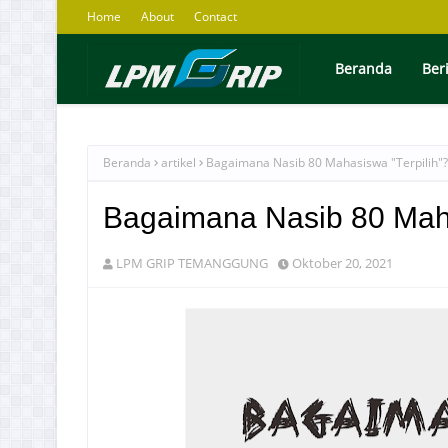
Home
About
Contact
Beranda
Ber
Beranda
artikel
Bagaimana Nasib 80 Mahasiswa "Terpilih"?
Bagaimana Nasib 80 Maha
LPM GRIP TEMANGGUNG
Oktober 20, 2021