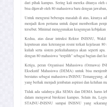
dari pihak kampus.
S
ering kali
mereka
ditanya oleh 
bisa dijawab oleh 80 mahasiswa baru
dengan jawaban
Untuk mengurai beberapa masalah di
atas, kiranya 
menjadi ikon pertama untuk dapat memberikan penje
tersebut. Minimal menggunakan keagungan kebijakan 
Kedua, atas dasar intruksi Rektor INISNU, Waki
keputusan atau keterangan
resmi
terkait kejelasan 80
kuliah serta sistem perkuliahannya akan seperti apa.
dengan 80
m
ahasiswa
“terpilih”
sebagai bagian dari ko
Ketiga, peran Organisasi Mahasiswa (Ormawa) 
Eksekutif Mahasiswa (DEMA) untuk bisa menjemb
berstatus sebagai mahasiswa INISNU Temanggung
,
ak
yang berhak menjadi jembatan aspirasi dan keluhan ma
Tidak ada salahnya jika SEMA dan DEMA harus leb
dalam mengawal birokrasi kampus. Selain itu, Legis
STAINU-INISNU sampai INISNU yang sekarang 