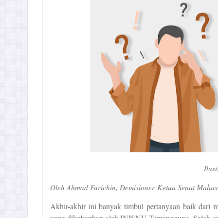
Ilus
Ketua Senat Maha
Oleh Ahmad Farichin, Demisioner
Akhir-akhir ini banyak timbul pertanyaan baik dari
yang dikeluarkan oleh INISNU Temanggung. Salah sa