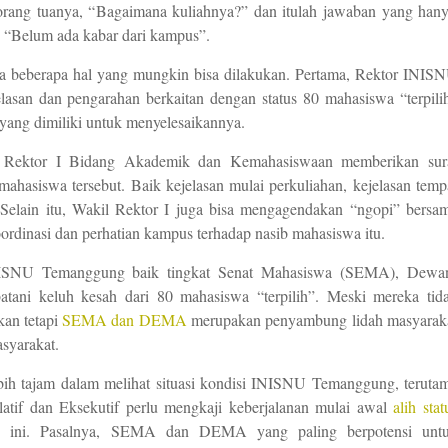
orang tuanya, “
B
agaimana kuliahnya?” dan itulah jawaban yang
han
, “
B
elum ada kabar dari kampus”.
ada beberapa hal yang mungkin bisa dilakukan. Pertama, Rektor INIS
lasan dan pengarahan berkaitan dengan status 80 mahasiswa
“terpili
yang dimiliki untuk menyelesaikannya.
l Rektor
I B
idang
A
kademik dan
K
emahasiswaan memberikan sur
 mahasiswa tersebut. Baik kejelasan mulai perkuliahan, kejelasan temp
 Selain itu, Wa
kil R
ek
tor
I
juga
bisa mengagendakan
“
ngopi
”
bersa
ordinasi dan perhatian kampus terhadap nasib mahasiswa itu.
INISNU Temanggung baik tingkat Senat Mahasiswa (SEMA), Dewa
atani keluh kesah dari 80
m
ahasiswa
“terpilih”
. Meski
mereka
tid
an tetapi
SEMA dan DEMA
merupakan
penyambung lidah masyarak
syarakat.
ih tajam dalam melihat situasi kondisi INISNU Temanggung,
t
eruta
latif dan Eksekutif perlu mengkaji keberjalanan mulai awal
alih stat
ini. Pasalnya, SEMA dan DEMA yang paling berpotensi unt