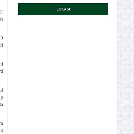
LOKASI
NU
as
80
ri
ni
ti
ui
up
ta
wa
ut