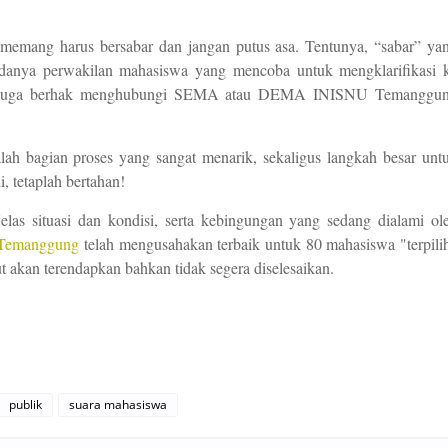
 memang harus bersabar dan jangan putus asa. Tentunya, “sabar”
ya
adanya perwakilan mahasiswa yang mencoba untuk mengklarifikasi 
 juga berhak
menghubungi SEMA atau DEMA INISNU Temanggu
alah bagian proses yang sangat menarik, sekaligus
langkah besar unt
, tetap
lah
bertahan
!
las situasi
dan
kondisi
,
serta kebingungan yang sedang dialami ol
Temanggung
telah mengusahakan terbaik untuk 80
m
ahasiswa
"terpili
t akan terendapkan bahkan tidak segera diselesaikan.
publik
suara mahasiswa