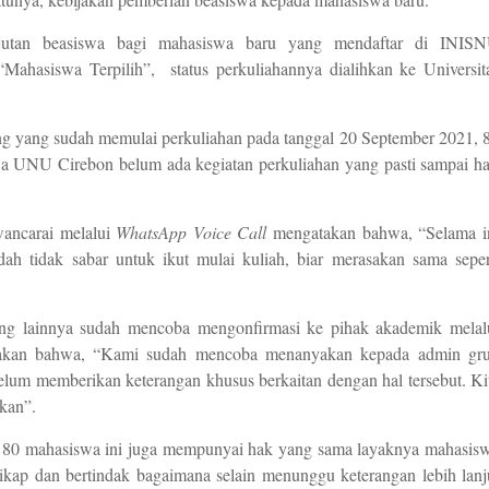
anjutan beasiswa bagi mahasiswa baru yang mendaftar di INIS
Mahasiswa Terpilih”,
status perkuliahannya dialihkan ke Universit
g yang sudah
me
mulai perkuliahan pada tanggal 20 September 2021, 
a UNU Cirebon belum ada kegiatan perkuliahan yang pasti sampai ha
wancarai melalui
WhatsApp Voice Call
mengatakan bahwa
,
“
S
elama i
dah tidak sabar untuk ikut mulai kuliah, biar merasakan sama seper
ng lainnya sudah mencoba mengonfirmasi ke pihak akademik
melal
akan bahwa, “
K
ami sudah mencoba menanyakan kepada admin gr
lum memberikan keterangan khusus berkaitan dengan hal tersebut. Ki
kan”.
na 80 mahasiswa ini juga mempunyai hak yang sama layaknya mahasis
ikap dan bertindak
bagaimana selain menunggu
keterangan lebih lanj