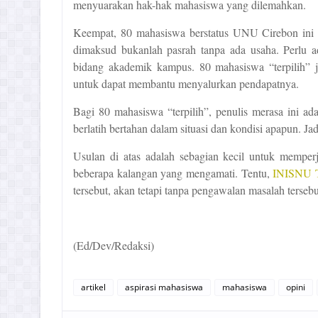
menyuarakan hak-hak mahasiswa yang dilemahkan.
Keempat, 80
m
ahasiswa berstatus UNU Cirebon ini
dimaksud b
ukanlah pasrah tanpa ada usaha. Perlu 
bidang akademik kampus.
80 mahasiswa “terpilih”
untuk dapat membantu menyalurkan pendapatnya.
Bagi 80 mahasiswa
“
terpilih
”
,
penulis merasa
ini ad
berlatih bertahan dalam situasi dan kondisi apapun. Jadi
Usulan di atas adalah sebagian kecil untuk memperje
beberapa kalangan yang mengamati. Tentu,
INISNU 
tersebut
, akan tetapi tanpa pengawalan masalah tersebu
(Ed/Dev/Redaksi)
artikel
aspirasi mahasiswa
mahasiswa
opini