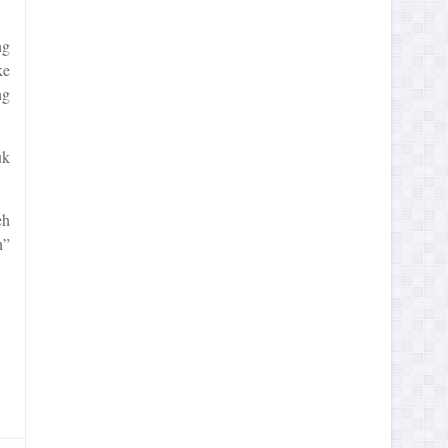
ng
ke
ng
uk
eh
h”