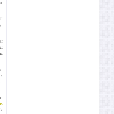
ya
NU
h”
at
at
ma
n
ak
at
ma
us
uk