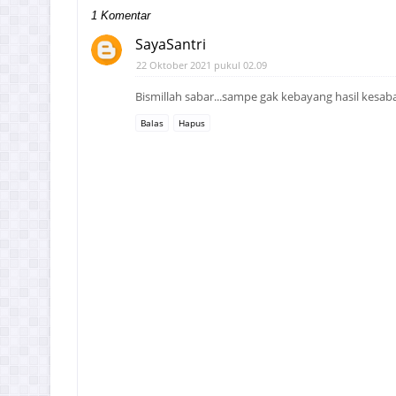
1 Komentar
SayaSantri
22 Oktober 2021 pukul 02.09
Bismillah sabar...sampe gak kebayang hasil kesab
Balas
Hapus