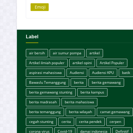
Emoji
Label
air bersih
air sumur pompa
artikel
Artikel ilmiah populer
artikel opini
Artikel Populer
aspirasi mahasiswa
Audiensi
Audiensi KPU
batik
Bawaslu Temanggung
berita
berita gemawang
berita gemawang stunting
berita kampus
berita madrasah
berita mahasiswa
berita temanggung
berita wilayah
camat gemawang
cegah stunting
cerita
cerita pendek
cerpen
corona virus
Covid-19
damai indonesia
Definitif