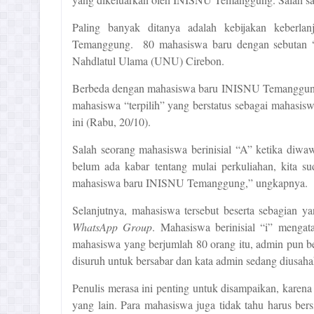
Paling banyak ditanya adalah kebijakan keberl
Temanggung.
80
m
ahasiswa baru dengan
sebutan
“
Nahdlatul Ulama (UNU) Cirebon.
B
erb
eda dengan
m
ahasiswa baru INISNU Temanggun
m
ahasiswa
“terpilih”
yang berstatus sebagai mahasisw
ini (Rabu,
20/10
).
Salah seorang mahasiswa berinisial “A”
k
etika diwa
belum ada kabar tentang mulai perkuliahan, kita su
mahasiswa baru INISNU Temanggung
,
”
u
ngkapnya.
Selanjutnya,
m
ahasiswa tersebut
beserta
sebagian ya
WhatsApp Group
. Mahasiswa berinisial “i”
m
engat
mahasiswa yang berjumlah 80 orang itu, admin pun be
disuruh untuk bersabar dan kata admin sedang diusaha
Penulis merasa ini penting untuk disampaikan, kare
yang lain.
P
ara mahasiswa juga tidak ta
h
u
harus bers