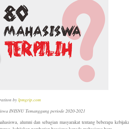
tratiton by
lpmgrip.com
siswa INISNU Temanggung periode 2020-2021
m
ahasiswa, alumni dan sebagian masyarakat tentang beberapa kebijak
tunya, kebijakan pemberian
b
easiswa kepada mahasiswa baru.